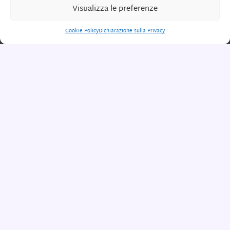
Visualizza le preferenze
Cookie Policy
Dichiarazione sulla Privacy
22 agosto 2024 — Intervista all’astrofisica Ewine van
Dishoeck, ex-presidente dell’Unione Astronomica
Internazionale, che con i suoi studi ha portato un
contributo fondamentale allo studio della
formazione degli organismi viventi. Servizio
televisivo di Maria Dessole, montaggio Lula Merlo,
per video news del Meeting. Guarda anche su
Youtube
.