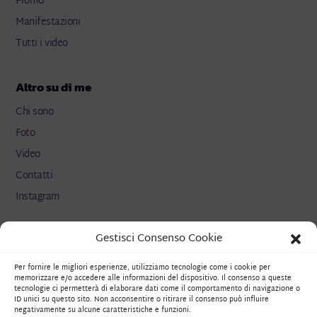
Promo
Manifestazioni
Tutti i video
Altro su di me
Chi sono
Foto
Video
Contatti
Instagram
Gestisci Consenso Cookie
Link utili
Hosting sostenibile
Per fornire le migliori esperienze, utilizziamo tecnologie come i cookie per
memorizzare e/o accedere alle informazioni del dispositivo. Il consenso a queste
Cookie Policy
tecnologie ci permetterà di elaborare dati come il comportamento di navigazione o
ID unici su questo sito. Non acconsentire o ritirare il consenso può influire
Privacy Policy
negativamente su alcune caratteristiche e funzioni.